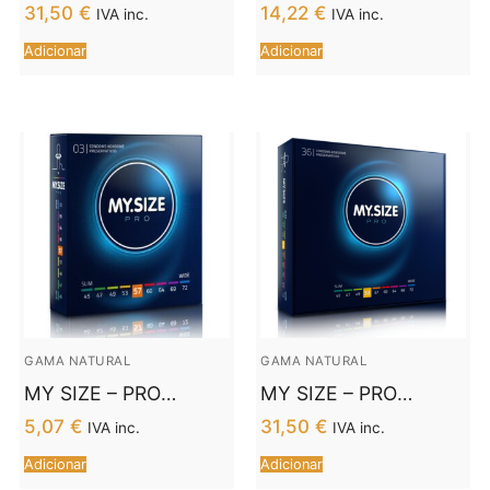
PRESERVATIVOS 57
PRESERVATIVOS 57
31,50
€
14,22
€
IVA inc.
IVA inc.
MM 36 UNIDADES
MM 10 UNIDADES
Adicionar
Adicionar
GAMA NATURAL
GAMA NATURAL
MY SIZE – PRO
MY SIZE – PRO
PRESERVATIVOS 57
PRESERVATIVOS 53
5,07
€
31,50
€
IVA inc.
IVA inc.
MM 3 UNIDADES
MM 36 UNIDADES
Adicionar
Adicionar