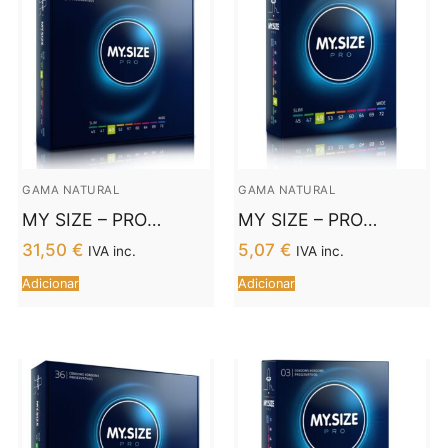
GAMA NATURAL
GAMA NATURAL
MY SIZE – PRO
MY SIZE – PRO
PRESERVATIVOS 49
PRESERVATIVOS 49
31,50
€
5,07
€
IVA inc.
IVA inc.
MM 36 UNIDADES
MM 3 UNIDADES
Adicionar
Adicionar