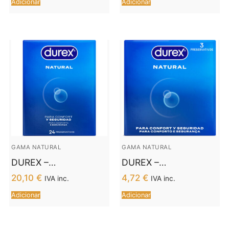
Adicionar
Adicionar
GAMA NATURAL
GAMA NATURAL
DUREX –
DUREX –
PRESERVATIVOS
PRESERVATIVOS
20,10
€
4,72
€
IVA inc.
IVA inc.
NATURAIS 24
NATURAIS 3
Adicionar
Adicionar
UNIDADES
UNIDADES