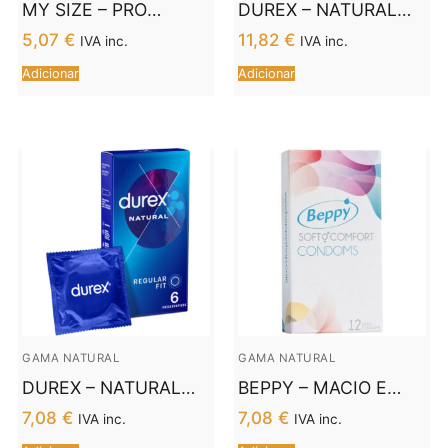
MY SIZE – PRO
DUREX – NATURAL
PRESERVATIVOS 45
PLUS 12 UNIDADES
5,07
€
11,82
€
IVA inc.
IVA inc.
MM 3 UNIDADES
Adicionar
Adicionar
GAMA NATURAL
GAMA NATURAL
DUREX – NATURAL
BEPPY – MACIO E
CLÁSSICO 6
CONFORTO 12
7,08
€
7,08
€
IVA inc.
IVA inc.
UNIDADES
PRESERVATIVOS