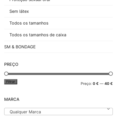
Sem látex
Todos os tamanhos
Todos os tamanhos de caixa
SM & BONDAGE
PREÇO
Filtrar
Pr
Pr
Preço:
0 €
—
40 €
mí
má
MARCA
Qualquer Marca