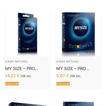
GAMA NATURAL
GAMA NATURAL
MY SIZE – PRO
MY SIZE – PRO
PRESERVATIVOS 53
PRESERVATIVOS 53
14,22
€
5,07
€
IVA inc.
IVA inc.
MM 10 UNIDADES
MM 3 UNIDADES
Adicionar
Adicionar