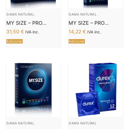
GAMA NATURAL
GAMA NATURAL
MY SIZE – PRO
MY SIZE – PRO
PRESERVATIVOS 45
PRESERVATIVOS 45
31,50
€
14,22
€
IVA inc.
IVA inc.
MM 36 UNIDADES
MM 10 UNIDADES
Adicionar
Adicionar
GAMA NATURAL
GAMA NATURAL