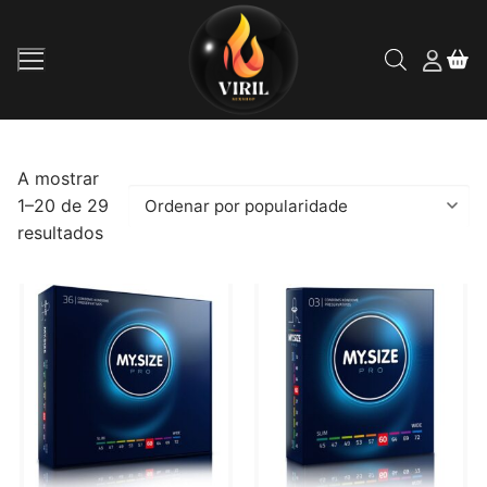
Saltar
para
conteúdo
A mostrar
1–20 de 29
Inicio
Ordenado
resultados
por
Loja
popularidade
Contos Eróticos
Sobre Nós
Contactos