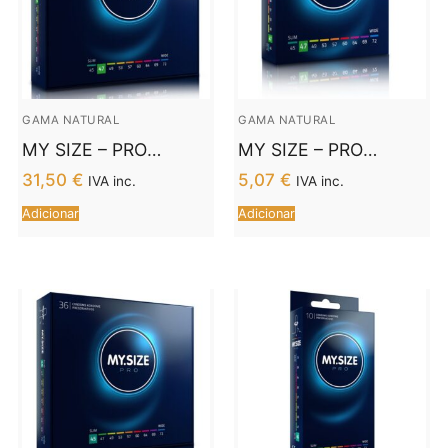
GAMA NATURAL
GAMA NATURAL
MY SIZE – PRO
MY SIZE – PRO
PRESERVATIVOS 47
PRESERVATIVOS 47
31,50
€
5,07
€
IVA inc.
IVA inc.
MM 36 UNIDADES
MM 3 UNIDADES
Adicionar
Adicionar