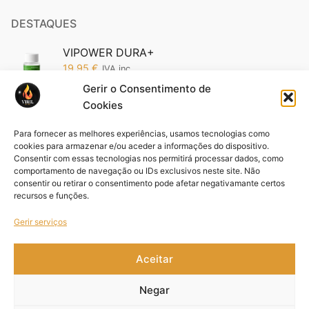
DESTAQUES
VIPOWER DURA+
19,95
€
IVA inc.
Gerir o Consentimento de
Cookies
Vipower 5200 Edição Ouro: O Poder da
Sofisticação em Suas Mãos (Cópia)
Para fornecer as melhores experiências, usamos tecnologias como
19,95
€
IVA inc.
cookies para armazenar e/ou aceder a informações do dispositivo.
Consentir com essas tecnologias nos permitirá processar dados, como
comportamento de navegação ou IDs exclusivos neste site. Não
Pack VIFORCE 3 unid
consentir ou retirar o consentimento pode afetar negativamante certos
44,85
€
IVA inc.
recursos e funções.
Gerir serviços
Aceitar
Copyright © 2021- 2026 Viril – Design by
MYWEBSITE
.
Negar