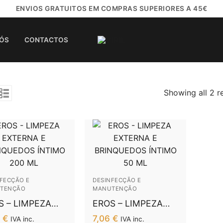
ENVIOS GRATUITOS EM COMPRAS SUPERIORES A 45€
NÓS
CONTACTOS
Showing all 2 r
Ordenado
por
popularidade
FECÇÃO E
DESINFECÇÃO E
TENÇÃO
MANUTENÇÃO
S – LIMPEZA
EROS – LIMPEZA
ERNA E
EXTERNA E
3
€
7,06
€
IVA inc.
IVA inc.