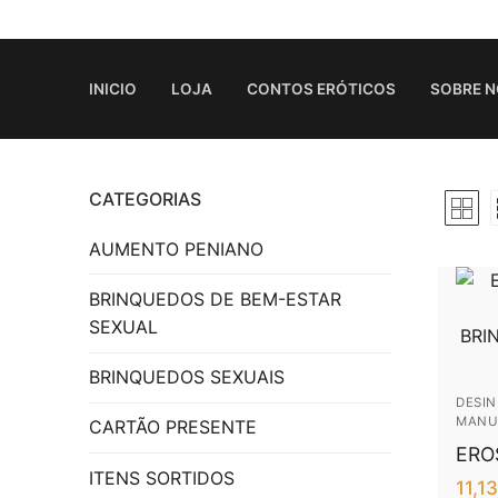
Saltar
para
conteúdo
INICIO
LOJA
CONTOS ERÓTICOS
SOBRE 
CATEGORIAS
Inicio
AUMENTO PENIANO
Loja
BRINQUEDOS DE BEM-ESTAR
SEXUAL
Contos Eróticos
BRINQUEDOS SEXUAIS
Sobre Nós
DESIN
MANU
Contactos
CARTÃO PRESENTE
ERO
ITENS SORTIDOS
EXT
11,1