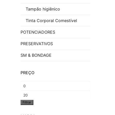
Tampão higiênico
Tinta Corporal Comestível
POTENCIADORES
PRESERVATIVOS
SM & BONDAGE
PREÇO
Preço
mínimo
Preço
Filtrar
máximo