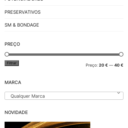
PRESERVATIVOS
SM & BONDAGE
PREÇO
Filtrar
Pr
Pr
Preço:
20 €
—
40 €
mí
má
MARCA
Qualquer Marca
NOVIDADE