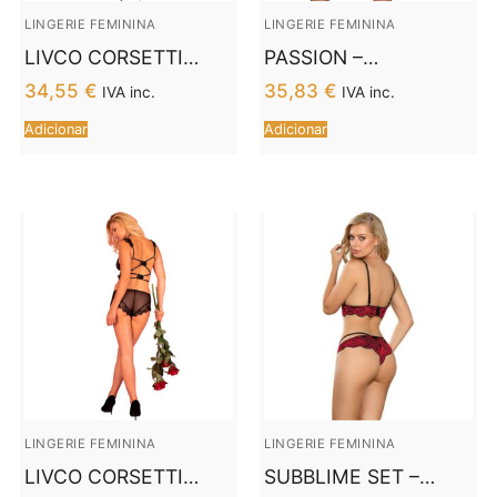
LINGERIE FEMININA
LINGERIE FEMININA
LIVCO CORSETTI
PASSION –
FASHION – HONIRA
CONJUNTO WOMAN
34,55
€
35,83
€
IVA inc.
IVA inc.
LC 90729 BRA +
MIRAJANE S/M
Adicionar
Adicionar
CALA PRETA
LINGERIE FEMININA
LINGERIE FEMININA
LIVCO CORSETTI
SUBBLIME SET –