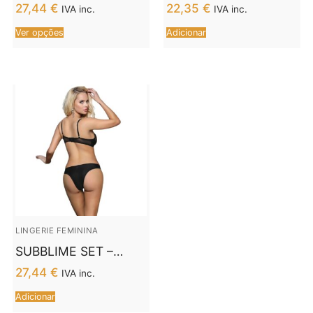
FASHION –
CONJUNTO DUAS
27,44
€
22,35
€
IVA inc.
IVA inc.
PALMENOM LC 90614
PEÇAS TOP E CALÇA
Ver opções
Adicionar
BRA + CALA PRETA
S/M
LINGERIE FEMININA
SUBBLIME SET –
CONJUNTO DUAS
27,44
€
IVA inc.
PEÇAS SUTIÃ E
Adicionar
CALÇA L/XL