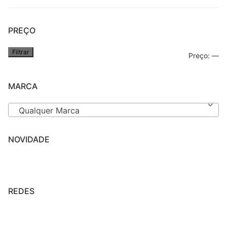
PREÇO
Filtrar
Pr
Pr
Preço:
—
mí
má
MARCA
Qualquer Marca
NOVIDADE
REDES