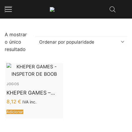
Saltar
para
conteúdo
A mostrar
o único
Inicio
resultado
Loja
Contos Eróticos
Sobre Nós
JOGOS
KHEPER GAMES –
Contactos
INSPETOR DE BOOB
8,12
€
IVA inc.
Adicionar