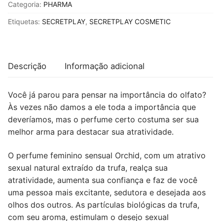
PERFUME
Categoria:
PHARMA
DE
Etiquetas:
SECRETPLAY
,
SECRETPLAY COSMETIC
ORQUÍDEA
FEROMONAS
SPRAY
FEMININO
Descrição
Informação adicional
TAMANHO
VIAGEM
Você já parou para pensar na importância do olfato?
Às vezes não damos a ele toda a importância que
deveríamos, mas o perfume certo costuma ser sua
melhor arma para destacar sua atratividade.
O perfume feminino sensual Orchid, com um atrativo
sexual natural extraído da trufa, realça sua
atratividade, aumenta sua confiança e faz de você
uma pessoa mais excitante, sedutora e desejada aos
olhos dos outros. As partículas biológicas da trufa,
com seu aroma, estimulam o desejo sexual