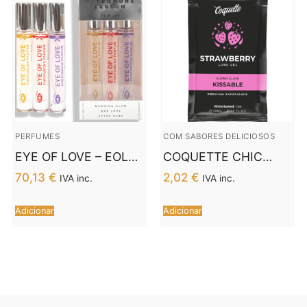
PERFUMES
COM SABORES DELICIOSOS
EYE OF LOVE – EOL
COQUETTE CHIC
PHR PARFUM 10 ML
DESIRE™ –
70,13
€
2,02
€
IVA inc.
IVA inc.
SET/3 – MORNING
LUBRIFICANTE
GLOW, ONE LOVE,
BEIJÁVEL À BASE DE
Adicionar
Adicionar
AFTER DARK
ÁGUA DE MORANGO
10 ML