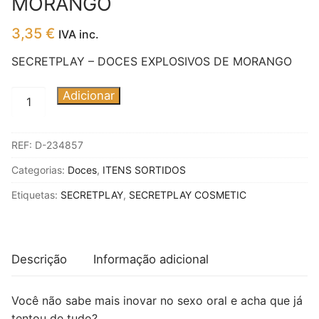
MORANGO
3,35
€
IVA inc.
SECRETPLAY – DOCES EXPLOSIVOS DE MORANGO
Quantidade
Adicionar
de
SECRETPLAY
REF:
D-234857
-
DOCES
Categorias:
Doces
,
ITENS SORTIDOS
EXPLOSIVOS
Etiquetas:
SECRETPLAY
,
SECRETPLAY COSMETIC
DE
MORANGO
Descrição
Informação adicional
Você não sabe mais inovar no sexo oral e acha que já
tentou de tudo?