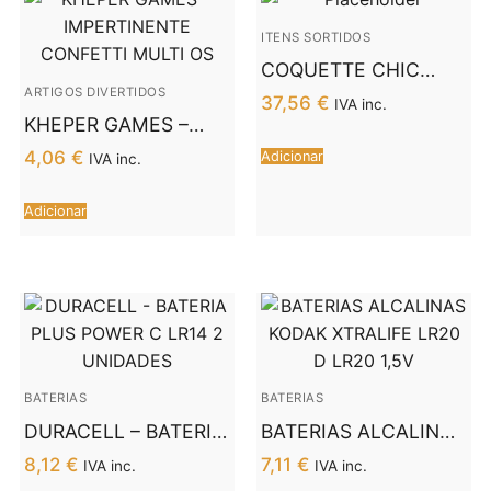
ITENS SORTIDOS
COQUETTE CHIC
DESIRE – SACO DE
ARTIGOS DIVERTIDOS
37,56
€
IVA inc.
BRINQUEDOS XL
KHEPER GAMES –
IMPERTINENTE
4,06
€
Adicionar
IVA inc.
CONFETTI MULTI OS
Adicionar
BATERIAS
BATERIAS
DURACELL – BATERIA
BATERIAS ALCALINAS
PLUS POWER C LR14
KODAK XTRALIFE
8,12
€
7,11
€
IVA inc.
IVA inc.
2 UNIDADES
LR20 D LR20 1,5V