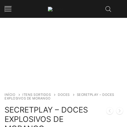
Saltar
para
conteúdo
Inicio
Loja
Contos Eróticos
Sobre Nós
Contactos
INÍCIO
ITENS SORTIDOS
DOCES
SECRETPLAY – DOCES
EXPLOSIVOS DE MORANGO
SECRETPLAY – DOCES
EXPLOSIVOS DE