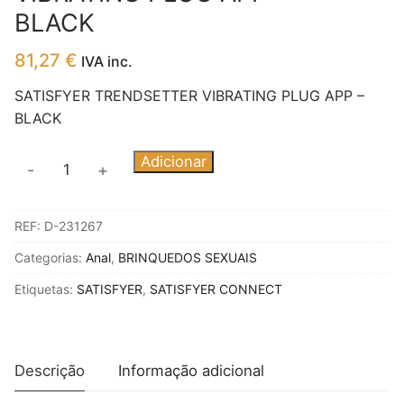
BLACK
81,27
€
IVA inc.
SATISFYER TRENDSETTER VIBRATING PLUG APP –
BLACK
Quantidade
Adicionar
-
+
de
SATISFYER
REF:
D-231267
TRENDSETTER
VIBRATING
Categorias:
Anal
,
BRINQUEDOS SEXUAIS
PLUG
Etiquetas:
SATISFYER
,
SATISFYER CONNECT
APP
-
BLACK
Descrição
Informação adicional