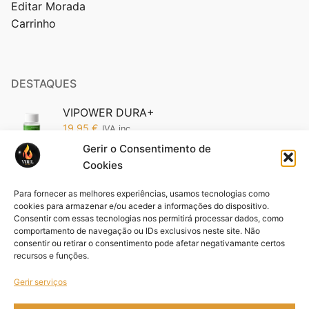
Editar Morada
Carrinho
DESTAQUES
VIPOWER DURA+
19,95
€
IVA inc.
Gerir o Consentimento de
Cookies
Vipower 5200 Edição Ouro: O Poder da
Sofisticação em Suas Mãos (Cópia)
Para fornecer as melhores experiências, usamos tecnologias como
19,95
€
IVA inc.
cookies para armazenar e/ou aceder a informações do dispositivo.
Consentir com essas tecnologias nos permitirá processar dados, como
comportamento de navegação ou IDs exclusivos neste site. Não
Pack VIFORCE 3 unid
consentir ou retirar o consentimento pode afetar negativamante certos
44,85
€
IVA inc.
recursos e funções.
Gerir serviços