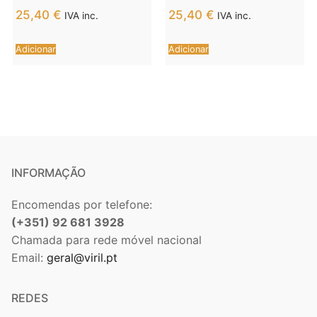
VIBRANTE COM
VIBRANTE COM
25,40
€
25,40
€
IVA inc.
IVA inc.
CONTROLE REMOTO
CONTROLE REMOTO
S PRETO
S LILAC
Adicionar
Adicionar
INFORMAÇÃO
Encomendas por telefone:
(+351) 92 681 3928
Chamada para rede móvel nacional
Email:
geral@viril.pt
REDES