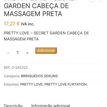
GARDEN CABEÇA DE
MASSAGEM PRETA
17,27
€
IVA inc.
PRETTY LOVE – SECRET GARDEN CABEÇA DE
MASSAGEM PRETA
Quantidade
Adicionar
-
+
de
PRETTY
REF:
D-245222
LOVE
-
Categoria:
BRINQUEDOS SEXUAIS
SECRET
Etiquetas:
PRETTY LOVE
,
PRETTY LOVE FLIRTATION
GARDEN
CABEÇA
DE
MASSAGEM
Descrição
Informação adicional