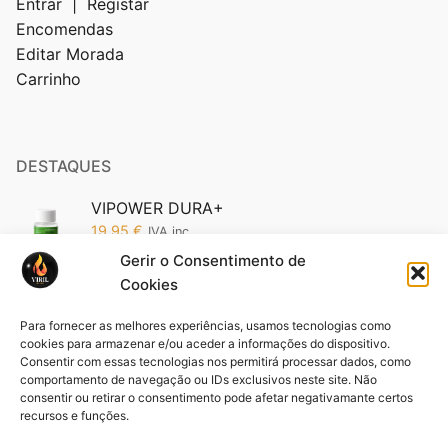
Entrar | Registar
Encomendas
Editar Morada
Carrinho
DESTAQUES
VIPOWER DURA+
19,95
€
IVA inc.
Gerir o Consentimento de
Cookies
Vipower 5200 Edição Ouro: O Poder da
Sofisticação em Suas Mãos (Cópia)
Para fornecer as melhores experiências, usamos tecnologias como
19,95
€
IVA inc.
cookies para armazenar e/ou aceder a informações do dispositivo.
Consentir com essas tecnologias nos permitirá processar dados, como
comportamento de navegação ou IDs exclusivos neste site. Não
Pack VIFORCE 3 unid
consentir ou retirar o consentimento pode afetar negativamante certos
44,85
€
IVA inc.
recursos e funções.