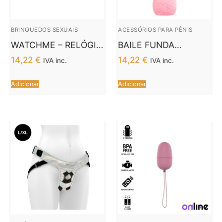
BRINQUEDOS SEXUAIS
ACESSÓRIOS PARA PÊNIS
WATCHME – RELÓGIO
BAILE FUNDA
DE CONTROLE
EXTENSORA
14,22
€
14,22
€
IVA inc.
IVA inc.
REMOTO COM
REALISTICA MANGA
TECNOLOGIA SEM
SERIES
Adicionar
Adicionar
FIO JET E COBRE