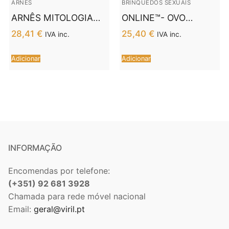
ARNÊS
BRINQUEDOS SEXUAIS
ARNÊS MITOLOGIA
ONLINE™- OVO
FANTASY –
VIBRANTE COM
28,41
€
25,40
€
IVA inc.
IVA inc.
IRIDESCENT L/XL
CONTROLE REMOTO
M ROSA
Adicionar
Adicionar
INFORMAÇÃO
Encomendas por telefone:
(+351) 92 681 3928
Chamada para rede móvel nacional
Email:
geral@viril.pt