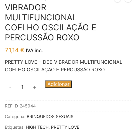
VIBRADOR
MULTIFUNCIONAL
COELHO OSCILAÇÃO E
PERCUSSÃO ROXO
71,14
€
IVA inc.
PRETTY LOVE – DEE VIBRADOR MULTIFUNCIONAL
COELHO OSCILAÇÃO E PERCUSSÃO ROXO
Quantidade
Adicionar
-
+
de
PRETTY
REF:
D-245944
LOVE
-
Categoria:
BRINQUEDOS SEXUAIS
DEE
Etiquetas:
HIGH TECH
,
PRETTY LOVE
VIBRADOR