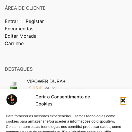
ÁREA DE CLIENTE
Entrar | Registar
Encomendas
Editar Morada
Carrinho
DESTAQUES
VIPOWER DURA+
19,95
€
IVA inc.
Gerir o Consentimento de
Cookies
Vipower 5200 Edição Ouro: O Poder da
Sofisticação em Suas Mãos (Cópia)
Para fornecer as melhores experiências, usamos tecnologias como
19,95
€
IVA inc.
cookies para armazenar e/ou aceder a informações do dispositivo.
Consentir com essas tecnologias nos permitirá processar dados, como
comportamento de navegação ou IDs exclusivos neste site. Não