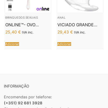
BRINQUEDOS SEXUAIS
ANAL
ONLINE™- OVO
VICIADO GRANDE
VIBRANTE COM
DILADOR ANAL 15 CM
25,40
€
29,43
€
IVA inc.
IVA inc.
CONTROLE REMOTO
– TRANSPARENTE
M LILAC
Adicionar
Adicionar
INFORMAÇÃO
Encomendas por telefone:
(+351) 92 681 3928