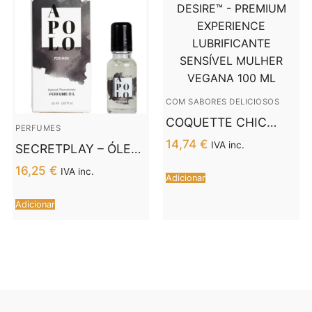
COM SABORES DELICIOSOS
COQUETTE CHIC
PERFUMES
DESIRE™ – PREMIUM
14,74
€
IVA inc.
SECRETPLAY – ÓLEO
EXPERIENCE
DE PERFUME DE
LUBRIFICANTE
16,25
€
IVA inc.
Adicionar
FEROMONAS
SENSÍVEL MULHER
NATURAIS APOLO 20
VEGANA 100 ML
Adicionar
ML