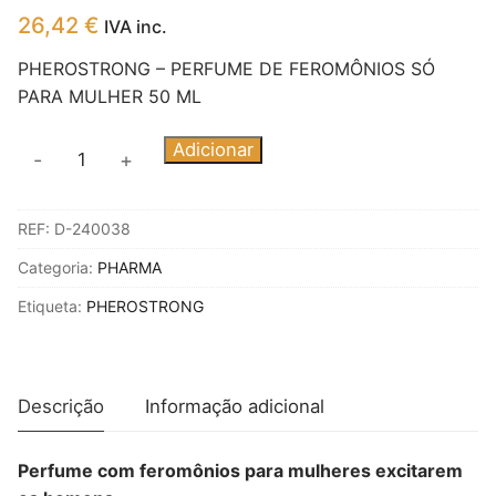
26,42
€
IVA inc.
PHEROSTRONG – PERFUME DE FEROMÔNIOS SÓ
PARA MULHER 50 ML
Quantidade
Adicionar
-
+
de
PHEROSTRONG
REF:
D-240038
-
PERFUME
Categoria:
PHARMA
DE
Etiqueta:
PHEROSTRONG
FEROMÔNIOS
SÓ
PARA
MULHER
Descrição
Informação adicional
50
ML
Perfume com feromônios para mulheres excitarem