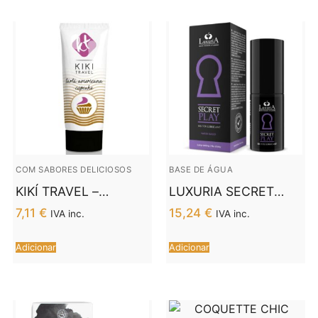
COM SABORES DELICIOSOS
BASE DE ÁGUA
KIKÍ TRAVEL –
LUXURIA SECRET
CUPCAKE
PLAY SEX TOYS
7,11
€
15,24
€
IVA inc.
IVA inc.
LUBRIFICANTE 50 ML
LUBRIFICANTE 30 ML
Adicionar
Adicionar