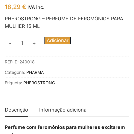
18,29
€
IVA inc.
PHEROSTRONG – PERFUME DE FEROMÔNIOS PARA
MULHER 15 ML
Quantidade
Adicionar
-
+
de
PHEROSTRONG
REF:
D-240018
-
PERFUME
Categoria:
PHARMA
DE
Etiqueta:
PHEROSTRONG
FEROMÔNIOS
PARA
MULHER
15
Descrição
Informação adicional
ML
Perfume com feromônios para mulheres excitarem