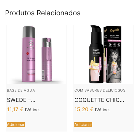
Produtos Relacionados
BASE DE ÁGUA
COM SABORES DELICIOSOS
SWEDE –
COQUETTE CHIC
LUBRIFICANTE
DESIRE™ –
11,17
€
15,20
€
IVA inc.
IVA inc.
ORIGINAL MULHER
LUBRIFICANTE
SENSÍVEL 60 ML
VEGANO
Adicionar
Adicionar
CANDYLICIOSO
PREMIUM