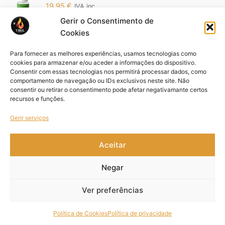
19,95
€
IVA inc.
Gerir o Consentimento de
Cookies
Vipower 5200 Edição Ouro: O Poder da
Sofisticação em Suas Mãos (Cópia)
Para fornecer as melhores experiências, usamos tecnologias como
19,95
€
IVA inc.
cookies para armazenar e/ou aceder a informações do dispositivo.
Consentir com essas tecnologias nos permitirá processar dados, como
comportamento de navegação ou IDs exclusivos neste site. Não
Pack VIFORCE 3 unid
consentir ou retirar o consentimento pode afetar negativamante certos
44,85
€
IVA inc.
recursos e funções.
Gerir serviços
Aceitar
Copyright © 2021- 2026 Viril – Design by
MYWEBSITE
.
Negar
Ver preferências
Livro de Reclamações
Política de Cookies
Política de privacidade