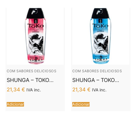
EXPERIENCE 100ML
COM SABORES DELICIOSOS
COM SABORES DELICIOSOS
SHUNGA – TOKO
SHUNGA – TOKO
AROMA
AROMA
21,34
€
21,34
€
IVA inc.
IVA inc.
LUBRIFICANTE DE
LUBRIFICANTE
MORANGO E
FRUTAS EXÓTICAS.
Adicionar
Adicionar
CHAMPANHE