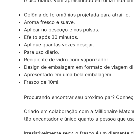
o uso diário. Vem apresentado em uma linda em
Colônia de feromônios projetada para atraí-lo.
Aroma fresco e suave.
Aplicar no pescoço e nos pulsos.
Efeito após 30 minutos.
Aplique quantas vezes desejar.
Para uso diário.
Recipiente de vidro com vaporizador.
Design de embalagem em formato de viagem dis
Apresentado em uma bela embalagem.
Frasco de 10ml.
Procurando encontrar seu próximo par? Conheça
Criado em colaboração com a Millionaire Matchm
tão encantador e único quanto a pessoa que usa
Irresistivelmente sexy, o frasco é um diamante d