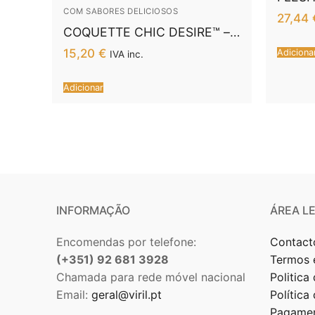
SECA
COM SABORES DELICIOSOS
27,44
COQUETTE CHIC DESIRE™ –
LUBRIFICANTE PREMIUM
15,20
€
Adiciona
IVA inc.
EXPERIENCE VEGAN SPACE
SATIVA 100 ML
Adicionar
INFORMAÇÃO
ÁREA L
Encomendas por telefone:
Contact
(+351) 92 681 3928
Termos 
Chamada para rede móvel nacional
Politica
Email:
geral@viril.pt
Política
Pagamen