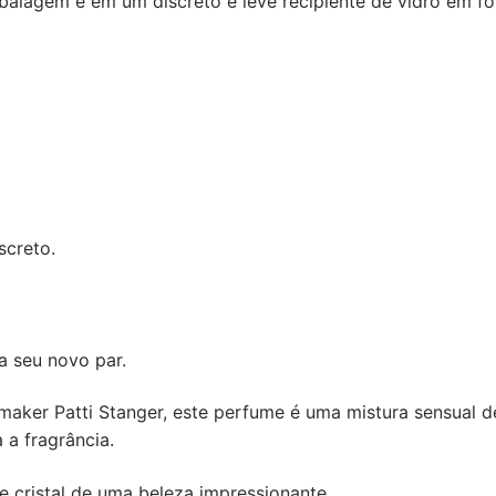
balagem e em um discreto e leve recipiente de vidro em f
creto.
 seu novo par.
aker Patti Stanger, este perfume é uma mistura sensual d
 a fragrância.
e cristal de uma beleza impressionante.