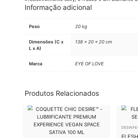
Informação adicional
Peso
20 kg
Dimensões (C x
138 × 20 × 20 cm
L x A)
Marca
EYE OF LOVE
Produtos Relacionados
DESINF
FLESH