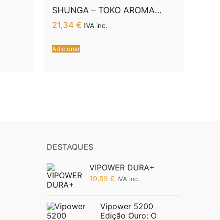
SHUNGA – TOKO AROMA
 DE
LUBRIFICANTE FRUTAS
21,34
€
IVA inc.
EXÓTICAS.
Adicionar
DESTAQUES
VIPOWER DURA+
19,95
€
IVA inc.
Vipower 5200
Edição Ouro: O