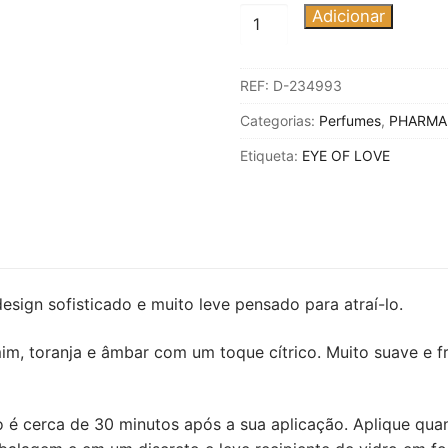
Quantidade
Adicionar
de
OLHO
REF:
D-234993
DE
AMOR
Categorias:
Perfumes
,
PHARMA
-
Etiqueta:
EYE OF LOVE
MATCHMAKER
RED
DIAMOND
FEROMONE
PERFUME
ATRAIR
sign sofisticado e muito leve pensado para atraí-lo.
ELE
10
mim, toranja e âmbar com um toque cítrico. Muito suave e 
ML
to é cerca de 30 minutos após a sua aplicação. Aplique qu