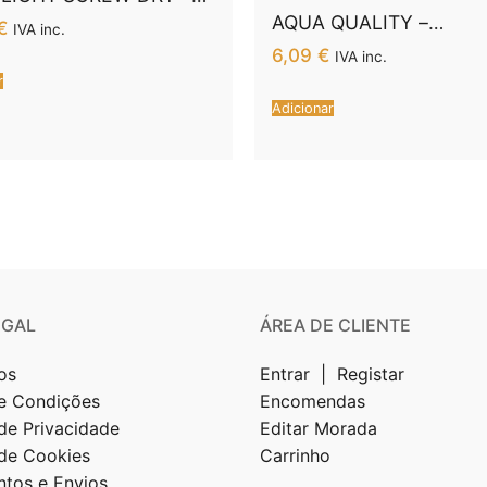
DOR DE SECAGEM
AQUA QUALITY –
€
IVA inc.
LUBRIFICANTE À BASE
6,09
€
IVA inc.
ÁGUA 50 ML
r
Adicionar
EGAL
ÁREA DE CLIENTE
os
Entrar | Registar
e Condições
Encomendas
 de Privacidade
Editar Morada
 de Cookies
Carrinho
tos e Envios