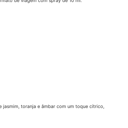
ormato de viagem com spray de 10 ml.
e jasmim, toranja e âmbar com um toque cítrico,