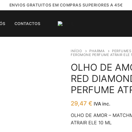
ENVIOS GRATUITOS EM COMPRAS SUPERIORES A 45€
NÓS
CONTACTOS
INÍCIO
PHARMA
PERFUMES
FEROMONE PERFUME ATRAIR ELE 
OLHO DE AM
RED DIAMON
PERFUME ATR
29,47
€
IVA inc.
OLHO DE AMOR – MATCH
ATRAIR ELE 10 ML