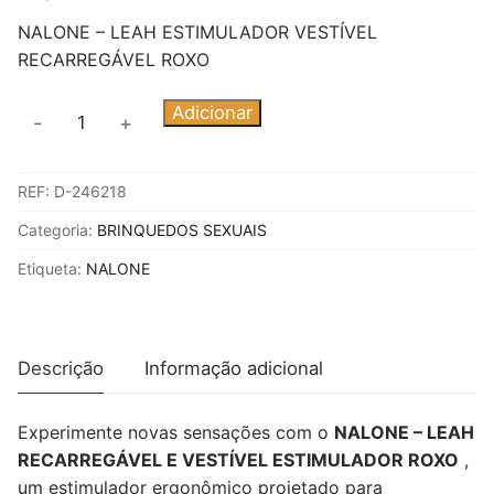
NALONE – LEAH ESTIMULADOR VESTÍVEL
RECARREGÁVEL ROXO
Quantidade
Adicionar
-
+
de
NALONE
REF:
D-246218
-
LEAH
Categoria:
BRINQUEDOS SEXUAIS
ESTIMULADOR
Etiqueta:
NALONE
VESTÍVEL
RECARREGÁVEL
ROXO
Descrição
Informação adicional
Experimente novas sensações com o
NALONE – LEAH
RECARREGÁVEL E VESTÍVEL ESTIMULADOR ROXO
,
um estimulador ergonômico projetado para