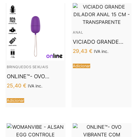
ANAL
VICIADO GRANDE
DILADOR ANAL 15 CM
29,43
€
IVA inc.
– TRANSPARENTE
Adicionar
BRINQUEDOS SEXUAIS
ONLINE™- OVO
VIBRANTE COM
25,40
€
IVA inc.
CONTROLE REMOTO
M LILAC
Adicionar