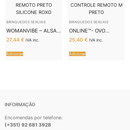
BRINQUEDOS SEXUAIS
BRINQUEDOS SEXUAIS
WOMANVIBE – ALSAN
ONLINE™- OVO
EGG CONTROLE
VIBRANTE COM
27,44
€
25,40
€
IVA inc.
IVA inc.
REMOTO PRETO
CONTROLE REMOTO
SILICONE ROXO
M PRETO
Adicionar
Adicionar
INFORMAÇÃO
Encomendas por telefone:
(+351) 92 681 3928