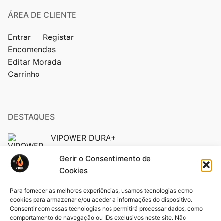
ÁREA DE CLIENTE
Entrar | Registar
Encomendas
Editar Morada
Carrinho
DESTAQUES
VIPOWER DURA+
19,95
€
IVA inc.
Gerir o Consentimento de
Cookies
Vipower 5200 Edição Ouro: O Poder da
Sofisticação em Suas Mãos (Cópia)
Para fornecer as melhores experiências, usamos tecnologias como
19,95
€
IVA inc.
cookies para armazenar e/ou aceder a informações do dispositivo.
Consentir com essas tecnologias nos permitirá processar dados, como
comportamento de navegação ou IDs exclusivos neste site. Não
Pack VIFORCE 3 unid