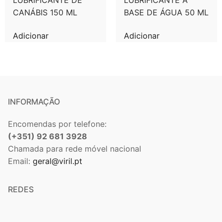
ÁGUA 50 ML
CANÁBIS 150 ML
BASE DE ÁGUA 50 ML
Adicionar
Adicionar
INFORMAÇÃO
Encomendas por telefone:
(+351) 92 681 3928
Chamada para rede móvel nacional
Email:
geral@viril.pt
REDES