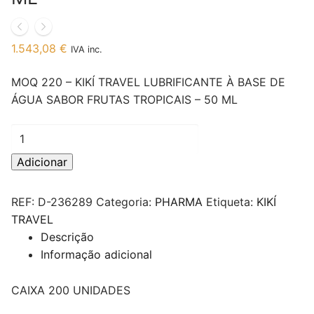
1.543,08
€
IVA inc.
MOQ 220 – KIKÍ TRAVEL LUBRIFICANTE À BASE DE
ÁGUA SABOR FRUTAS TROPICAIS – 50 ML
Quantidade
de
Adicionar
MOQ
220
REF:
D-236289
Categoria:
PHARMA
Etiqueta:
KIKÍ
-
TRAVEL
KIKÍ
Descrição
TRAVEL
Informação adicional
LUBRIFICANTE
À
BASE
CAIXA 200 UNIDADES
DE