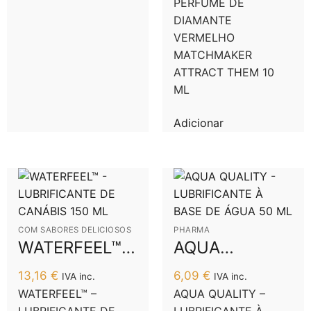
PERFUME DE
MATCHMAKER
DIAMANTE
ATTRACT
VERMELHO
MATCHMAKER
THEM 10 ML
ATTRACT THEM 10
ML
Adicionar
COM SABORES DELICIOSOS
PHARMA
WATERFEEL™ –
AQUA
LUBRIFICANTE
QUALITY –
13,16
€
6,09
€
IVA inc.
IVA inc.
DE CANÁBIS
LUBRIFICANTE
WATERFEEL™ –
AQUA QUALITY –
150 ML
À BASE DE
LUBRIFICANTE DE
LUBRIFICANTE À