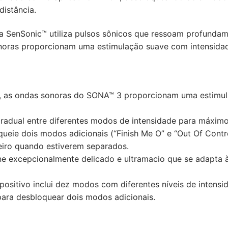
distância.
 SenSonic™ utiliza pulsos sônicos que ressoam profundament
oras proporcionam uma estimulação suave com intensidade
, as ondas sonoras do SONA™ 3 proporcionam uma estimula
radual entre diferentes modos de intensidade para máximo
ueie dois modos adicionais (“Finish Me O” e “Out Of Contro
iro quando estiverem separados.
ne excepcionalmente delicado e ultramacio que se adapta à
spositivo inclui dez modos com diferentes níveis de inten
para desbloquear dois modos adicionais.