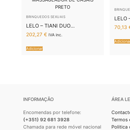
BRINQUE
BRINQUEDOS SEXUAIS
LELO 
CHIN
LELO – TIANI DUO
70,13
MASSAGEADOR DE CASAIS
202,27
€
IVA inc.
PRETO
Adiciona
Adicionar
INFORMAÇÃO
ÁREA L
Encomendas por telefone:
Contact
(+351) 92 681 3928
Termos 
Chamada para rede móvel nacional
Politica