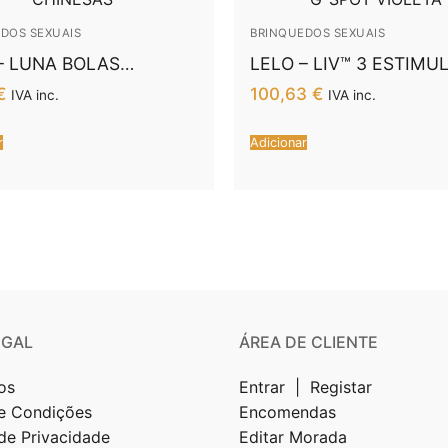
DOS SEXUAIS
BRINQUEDOS SEXUAIS
– LUNA BOLAS
LELO – LIV™ 3 ESTIMULADOR
ESAS
G-SPOT VIOLETA
€
100,63
€
IVA inc.
IVA inc.
r
Adicionar
EGAL
ÁREA DE CLIENTE
os
Entrar | Registar
e Condições
Encomendas
 de Privacidade
Editar Morada