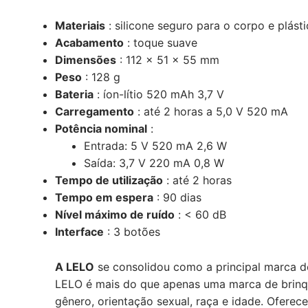
Materiais
: silicone seguro para o corpo e plást
Acabamento
: toque suave
Dimensões
: 112 x 51 x 55 mm
Peso
: 128 g
Bateria
: íon-lítio 520 mAh 3,7 V
Carregamento
: até 2 horas a 5,0 V 520 mA
Potência nominal
:
Entrada: 5 V 520 mA 2,6 W
Saída: 3,7 V 220 mA 0,8 W
Tempo de utilização
: até 2 horas
Tempo em espera
: 90 dias
Nível máximo de ruído
: < 60 dB
Interface
: 3 botões
A LELO
se consolidou como a principal marca de
LELO é mais do que apenas uma marca de brinq
gênero, orientação sexual, raça e idade. Oferec