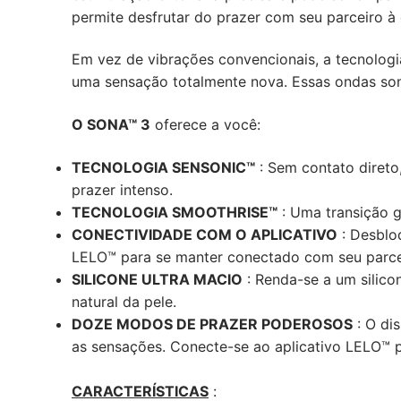
permite desfrutar do prazer com seu parceiro à 
Em vez de vibrações convencionais, a tecnologia
uma sensação totalmente nova. Essas ondas son
O SONA™ 3
oferece a você:
TECNOLOGIA SENSONIC™
: Sem contato direto
prazer intenso.
TECNOLOGIA SMOOTHRISE™
: Uma transição g
CONECTIVIDADE COM O APLICATIVO
: Desbloq
LELO™ para se manter conectado com seu parce
SILICONE ULTRA MACIO
: Renda-se a um silico
natural da pele.
DOZE MODOS DE PRAZER PODEROSOS
: O di
as sensações. Conecte-se ao aplicativo LELO™ 
CARACTERÍSTICAS
: