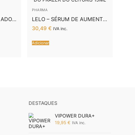
PHARMA
LELO – SÉRUM DE AUMENTO
DO PRAZER DO CLITÓRIS
30,49
€
IVA inc.
15ML
Adicionar
DESTAQUES
VIPOWER DURA+
19,95
€
IVA inc.