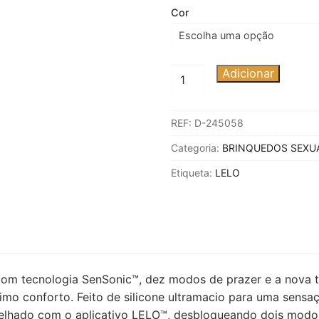
Cor
Quantidade
Adicionar
de
LELO
REF:
D-245058
-
SONA
Categoria:
BRINQUEDOS SEXU
3
Etiqueta:
LELO
MASSAGEADOR
CLITÓRICO
SÔNICO
VIOLET
CREPÚSCULO
com tecnologia SenSonic™, dez modos de prazer e a nova t
imo conforto. Feito de silicone ultramacio para uma sensa
relhado com o aplicativo LELO™, desbloqueando dois modos 