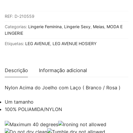
de
LEG
REF:
D-210559
AVENUE
-
Categorias:
Lingerie Feminina
,
Lingerie Sexy
,
Meias
,
MODA E
COXAS
LINGERIE
EM
Etiquetas:
LEG AVENUE
,
LEG AVENUE HOSIERY
NYLON
COM
LAO
BRANCO
Descrição
Informação adicional
/
ROSA
Nylon Acima do Joelho com Laço ( Branco / Rosa )
Um tamanho
100% POLIAMIDA/NYLON