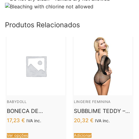
Produtos Relacionados
BABYDOLL
LINGERIE FEMININA
BONECA DE
SUBBLIME TEDDY –
SEDUÇÃO CASUAL
REDE DE PELUCHE
17,23
€
20,32
€
IVA inc.
IVA inc.
DE COBERTURA –
DE MANGA
PRETA L / XL
COMPRIDA S/M
Ver opções
Adicionar