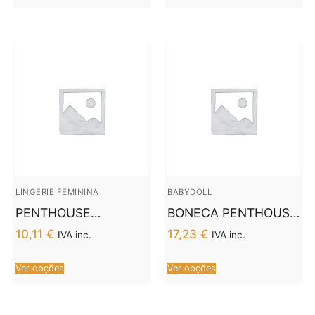
LINGERIE FEMININA
BABYDOLL
PENTHOUSE
BONECA PENTHOUSE
SCANDALOUUS
LIBIDO BOOST –
10,11
€
17,23
€
IVA inc.
IVA inc.
PELUCHE PRETO XL
VERMELHO L / XL
Ver opções
Ver opções