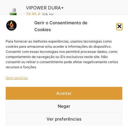
VIPOWER DURA+
19,95
€
IVA inc.
Gerir o Consentimento de
Cookies
Vipower 5200 Edição Ouro: O Poder da
Sofisticação em Suas Mãos (Cópia)
Para fornecer as melhores experiências, usamos tecnologias como
19,95
€
IVA inc.
cookies para armazenar e/ou aceder a informações do dispositivo.
Consentir com essas tecnologias nos permitirá processar dados, como
comportamento de navegação ou IDs exclusivos neste site. Não
Pack VIFORCE 3 unid
consentir ou retirar o consentimento pode afetar negativamante certos
44,85
€
IVA inc.
recursos e funções.
Gerir serviços
Aceitar
Copyright © 2021- 2026 Viril – Design by
MYWEBSITE
.
Negar
Ver preferências
Livro de Reclamações