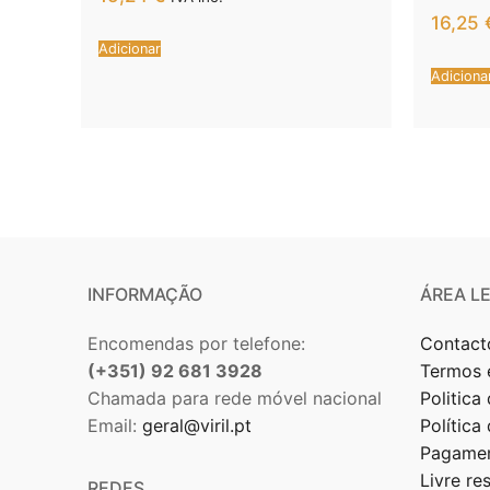
PERF
16,25
NATUR
Adicionar
Adiciona
INFORMAÇÃO
ÁREA L
Encomendas por telefone:
Contact
(+351) 92 681 3928
Termos 
Chamada para rede móvel nacional
Politica
Email:
geral@viril.pt
Política
Pagamen
Livre re
REDES