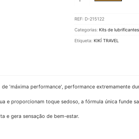
de
KIKÍ
REF:
D-215122
TRAVEL
-
Categorias:
Kits de lubrificantes
LUBRIFICANTE
Etiqueta:
KIKÍ TRAVEL
SABOR
GOMA
50ML
10
+
1
eita de 'máxima performance', performance extremamente d
GRÁTIS
gua e proporcionam toque sedoso, a fórmula única funde sa
rata e gera sensação de bem-estar.