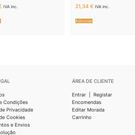
UME DE FEROMONAS
LUBRIFICANTE DE MO
€
21,34
€
IVA inc.
IVA inc.
AIS APOLO 20 ML
E CHAMPANHE
r
Adicionar
EGAL
ÁREA DE CLIENTE
os
Entrar | Registar
e Condições
Encomendas
 de Privacidade
Editar Morada
 de Cookies
Carrinho
tos e Envios
solução