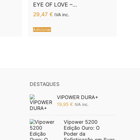
RANGO
EYE OF LOVE –
MATCHMAKER RED
29,47
€
IVA inc.
DIAMOND LGBTQ
PHEROMONE PERFUME
Adicionar
ATTRACT HER 10 ML
DESTAQUES
VIPOWER DURA+
19,95
€
IVA inc.
Vipower 5200
Edição Ouro: O
Poder da
Sofisticação em Suas