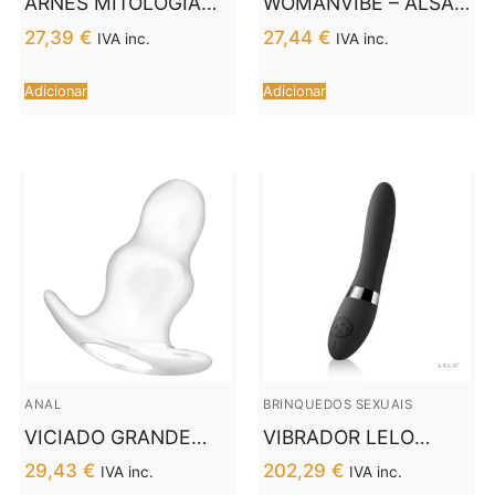
ARNÊS MITOLOGIA
WOMANVIBE – ALSAN
FANTASY – BRONZE
EGG CONTROLE
27,39
€
27,44
€
IVA inc.
IVA inc.
L/XL
REMOTO PRETO
SILICONE PRETO
Adicionar
Adicionar
ANAL
BRINQUEDOS SEXUAIS
VICIADO GRANDE
VIBRADOR LELO
DILADOR ANAL 15 CM
ELISE 2 PRETO
29,43
€
202,29
€
IVA inc.
IVA inc.
– TRANSPARENTE