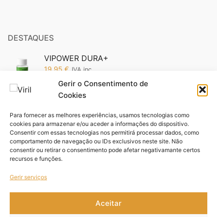
DESTAQUES
VIPOWER DURA+
19,95
€
IVA inc.
Gerir o Consentimento de
Cookies
Vipower 5200 Edição Ouro: O Poder da
Sofisticação em Suas Mãos (Cópia)
Para fornecer as melhores experiências, usamos tecnologias como
19,95
€
IVA inc.
cookies para armazenar e/ou aceder a informações do dispositivo.
Consentir com essas tecnologias nos permitirá processar dados, como
comportamento de navegação ou IDs exclusivos neste site. Não
Pack VIFORCE 3 unid
consentir ou retirar o consentimento pode afetar negativamante certos
44,85
€
IVA inc.
recursos e funções.
Gerir serviços
Aceitar