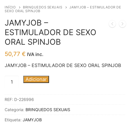
INÍCIO
BRINQUEDOS SEXUAIS
JAMYJOB – ESTIMULADOR DE
SEXO ORAL SPINJOB
JAMYJOB –
ESTIMULADOR DE SEXO
ORAL SPINJOB
50,77
€
IVA inc.
JAMYJOB – ESTIMULADOR DE SEXO ORAL SPINJOB
Quantidade
Adicionar
de
JAMYJOB
REF:
D-226996
-
ESTIMULADOR
Categoria:
BRINQUEDOS SEXUAIS
DE
Etiqueta:
JAMYJOB
SEXO
ORAL