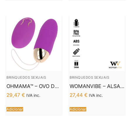
BRINQUEDOS SEXUAIS
BRINQUEDOS SEXUAIS
OHMAMA™ – OVO DE
WOMANVIBE – ALSAN
CONTROLE REMOTO
EGG CONTROLE
29,47
€
27,44
€
IVA inc.
IVA inc.
10 MODOS LILÁS
REMOTO PRETO
SILICONE PRETO
Adicionar
Adicionar