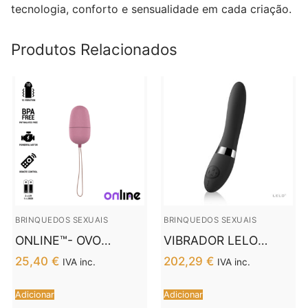
tecnologia, conforto e sensualidade em cada criação.
Produtos Relacionados
BRINQUEDOS SEXUAIS
BRINQUEDOS SEXUAIS
ONLINE™- OVO
VIBRADOR LELO
VIBRANTE COM
ELISE 2 PRETO
25,40
€
202,29
€
IVA inc.
IVA inc.
CONTROLE REMOTO
M ROSA
Adicionar
Adicionar