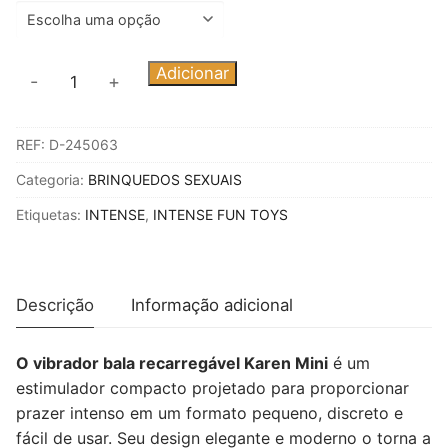
Quantidade
Adicionar
-
+
de
INTENSE
REF:
D-245063
-
KAREN
Categoria:
BRINQUEDOS SEXUAIS
MINI
Etiquetas:
INTENSE
,
INTENSE FUN TOYS
VIBRATÓRIO
BULLET
RECARREGÁVEL
PRETO
Descrição
Informação adicional
O vibrador bala recarregável Karen Mini
é um
estimulador compacto projetado para proporcionar
prazer intenso em um formato pequeno, discreto e
fácil de usar. Seu design elegante e moderno o torna a