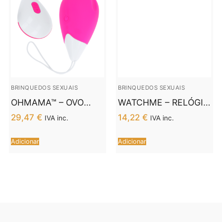
BRINQUEDOS SEXUAIS
BRINQUEDOS SEXUAIS
OHMAMA™ – OVO
WATCHME – RELÓGIO
VIBRANTE 10 MODOS
DE CONTROLE
29,47
€
14,22
€
IVA inc.
IVA inc.
– ROSA E BRANCO
REMOTO COM
TECNOLOGIA SEM
Adicionar
Adicionar
FIO JET E COBRE