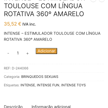
TOULOUSE COM LÍNGUA
ROTATIVA 360º AMARELO
35,52
€
IVA inc.
INTENSE – ESTIMULADOR TOULOUSE COM LÍNGUA
ROTATIVA 360º AMARELO
Quantidade
Adicionar
-
+
de
INTENSE
REF:
D-244066
-
ESTIMULADOR
Categoria:
BRINQUEDOS SEXUAIS
TOULOUSE
Etiquetas:
INTENSE
,
INTENSE FUN
,
INTENSE TOYS
COM
LÍNGUA
ROTATIVA
360º
Descrição
Informação adicional