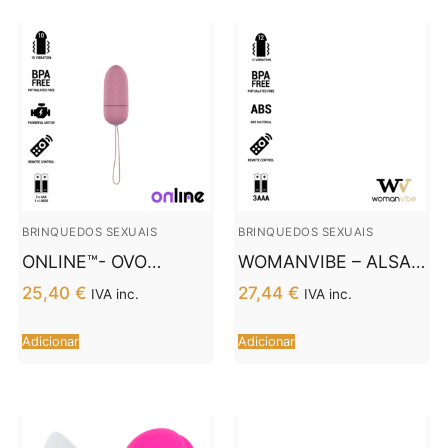
BRINQUEDOS SEXUAIS
BRINQUEDOS SEXUAIS
ONLINE™- OVO
WOMANVIBE – ALSAN
VIBRANTE COM
EGG CONTROLE
25,40
€
27,44
€
IVA inc.
IVA inc.
CONTROLE REMOTO L
REMOTO PRETO
ROSA
SILICONE ROXO
Adicionar
Adicionar