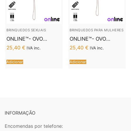
BRINQUEDOS SEXUAIS
BRINQUEDOS PARA MULHERES
ONLINE™- OVO
ONLINE™- OVO
VIBRANTE COM
VIBRANTE COM
25,40
€
25,40
€
IVA inc.
IVA inc.
CONTROLE REMOTO
CONTROLE REMOTO
M PRETO
S PRETO
Adicionar
Adicionar
INFORMAÇÃO
Encomendas por telefone: