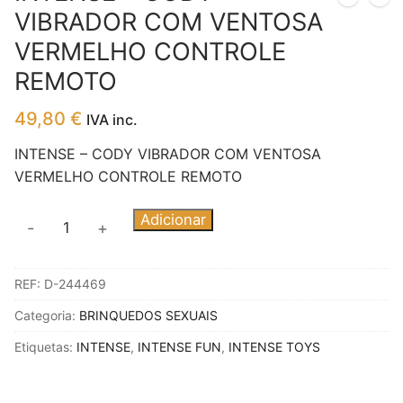
VIBRADOR COM VENTOSA
VERMELHO CONTROLE
REMOTO
49,80
€
IVA inc.
INTENSE – CODY VIBRADOR COM VENTOSA
VERMELHO CONTROLE REMOTO
Quantidade
Adicionar
-
+
de
INTENSE
REF:
D-244469
-
CODY
Categoria:
BRINQUEDOS SEXUAIS
VIBRADOR
Etiquetas:
INTENSE
,
INTENSE FUN
,
INTENSE TOYS
COM
VENTOSA
VERMELHO