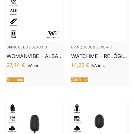
BRINQUEDOS SEXUAIS
BRINQUEDOS SEXUAIS
WOMANVIBE – ALSAN
WATCHME – RELÓGIO
EGG CONTROLE
DE CONTROLE
27,44
€
14,22
€
IVA inc.
IVA inc.
REMOTO PRETO
REMOTO COM
SILICONE ROXO
TECNOLOGIA SEM
Adicionar
Adicionar
FIO JET E COBRE