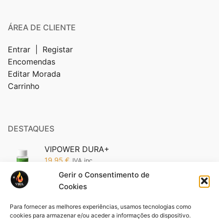
ÁREA DE CLIENTE
Entrar | Registar
Encomendas
Editar Morada
Carrinho
DESTAQUES
VIPOWER DURA+
19,95
€
IVA inc.
Gerir o Consentimento de
Cookies
Vipower 5200 Edição Ouro: O Poder da
Sofisticação em Suas Mãos (Cópia)
Para fornecer as melhores experiências, usamos tecnologias como
19,95
€
IVA inc.
cookies para armazenar e/ou aceder a informações do dispositivo.