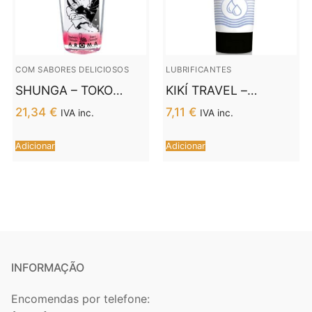
COM SABORES DELICIOSOS
LUBRIFICANTES
SHUNGA – TOKO
KIKÍ TRAVEL –
AROMA
CONFORT
21,34
€
7,11
€
IVA inc.
IVA inc.
LUBRIFICANTE DE
LUBRIFICANTE
MORANGO E
NATURAL 50 ML
Adicionar
Adicionar
CHAMPANHE
INFORMAÇÃO
Encomendas por telefone: