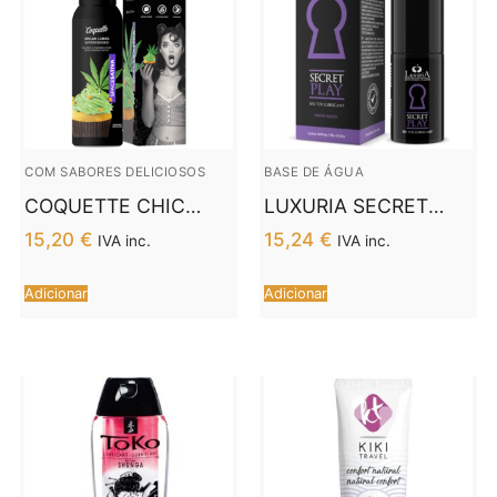
COM SABORES DELICIOSOS
BASE DE ÁGUA
COQUETTE CHIC
LUXURIA SECRET
DESIRE™ –
PLAY SEX TOYS
15,20
€
15,24
€
IVA inc.
IVA inc.
LUBRIFICANTE
LUBRIFICANTE 30 ML
PREMIUM
Adicionar
Adicionar
EXPERIENCE VEGAN
SPACE SATIVA 100 ML