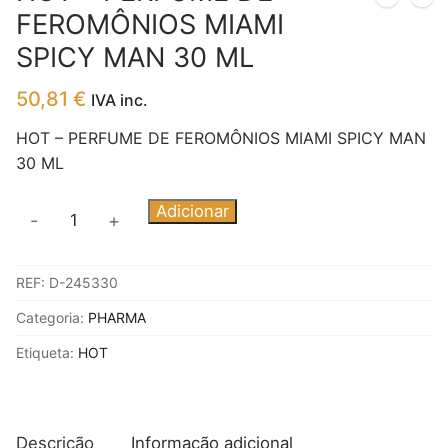
FEROMÔNIOS MIAMI
SPICY MAN 30 ML
50,81
€
IVA inc.
HOT – PERFUME DE FEROMÔNIOS MIAMI SPICY MAN
30 ML
Quantidade
Adicionar
-
+
de
HOT
REF:
D-245330
-
PERFUME
Categoria:
PHARMA
DE
Etiqueta:
HOT
FEROMÔNIOS
MIAMI
SPICY
MAN
Descrição
Informação adicional