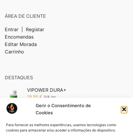
ÁREA DE CLIENTE
Entrar | Registar
Encomendas
Editar Morada
Carrinho
DESTAQUES
VIPOWER DURA+
19,95
€
IVA inc.
Gerir o Consentimento de
Cookies
Vipower 5200 Edição Ouro: O Poder da
Sofisticação em Suas Mãos (Cópia)
Para fornecer as melhores experiências, usamos tecnologias como
19,95
€
IVA inc.
cookies para armazenar e/ou aceder a informações do dispositivo.