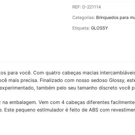
GLOSSY
REF:
D-221114
-
MASSAGER
Categorias:
Brinquedos para mu
DE
Etiqueta:
GLOSSY
BOLSO
KURT
ROXO
utos para você. Com quatro cabeças macias intercambiávei
ocê mais precisa. Finalizado com nosso sedoso Glossy, est
s experimentado, também pelo seu tamanho discreto você po
z na embalagem. Vem com 4 cabeças diferentes facilmente i
e. Este pequeno estimulador é feito de ABS com revestimen