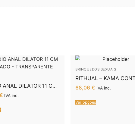
BRINQUEDOS SEXUAIS
RITHUAL – KAMA CON
REMOTO PARA CASAIS
 ANAL DILATOR 11 CM
68,06
€
IVA inc.
PRETO
DO – TRANSPARENTE
€
IVA inc.
Ver opções
r