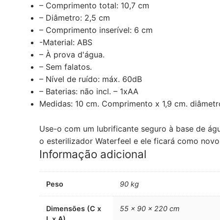
– Comprimento total: 10,7 cm
– Diâmetro: 2,5 cm
– Comprimento inserível: 6 cm
-Material: ABS
– À prova d'água.
– Sem falatos.
– Nível de ruído: máx. 60dB
– Baterias: não incl. – 1xAA
Medidas: 10 cm. Comprimento x 1,9 cm. diâmetr
Use-o com um lubrificante seguro à base de ág
o esterilizador Waterfeel e ele ficará como nov
Informação adicional
Peso
90 kg
Dimensões (C x
55 × 90 × 220 cm
L x A)