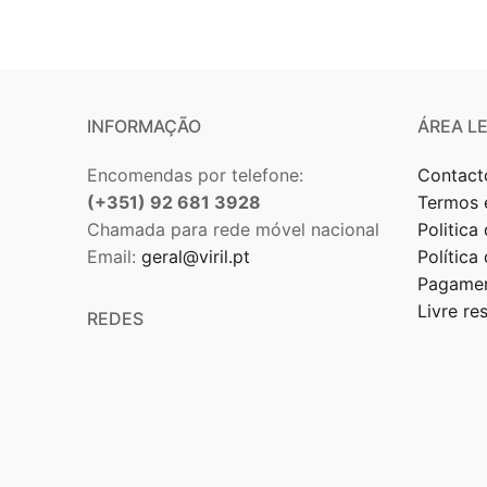
INFORMAÇÃO
ÁREA L
Encomendas por telefone:
Contact
(+351) 92 681 3928
Termos 
Chamada para rede móvel nacional
Politica
Email:
geral@viril.pt
Política
Pagamen
Livre re
REDES