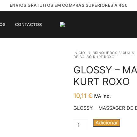
ENVIOS GRATUITOS EM COMPRAS SUPERIORES A 45€
NÓS
CONTACTOS
INÍCIO
BRINQUEDOS SEXUAIS
DE BOLSO KURT ROXO
GLOSSY – M
KURT ROXO
10,11
€
IVA inc.
GLOSSY – MASSAGER DE 
Quantidade
Adicionar
de