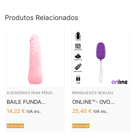
Produtos Relacionados
ACESSÓRIOS PARA PÊNIS
BRINQUEDOS SEXUAIS
BAILE FUNDA
ONLINE™- OVO
EXTENSORA
VIBRANTE COM
14,22
€
25,40
€
IVA inc.
IVA inc.
REALISTICA MANGA
CONTROLE REMOTO
SERIES
M LILAC
Adicionar
Adicionar