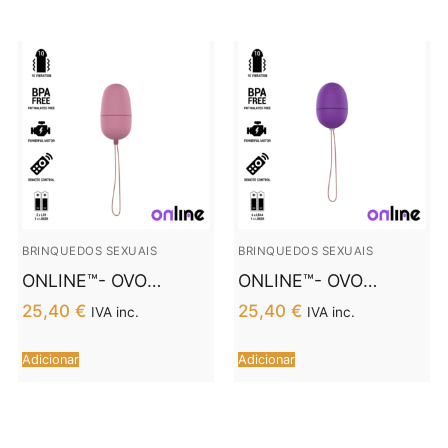
BRINQUEDOS SEXUAIS
BRINQUEDOS SEXUAIS
ONLINE™- OVO
ONLINE™- OVO
VIBRANTE COM
VIBRANTE COM
25,40
€
25,40
€
IVA inc.
IVA inc.
CONTROLE REMOTO
CONTROLE REMOTO
M ROSA
S LILAC
Adicionar
Adicionar