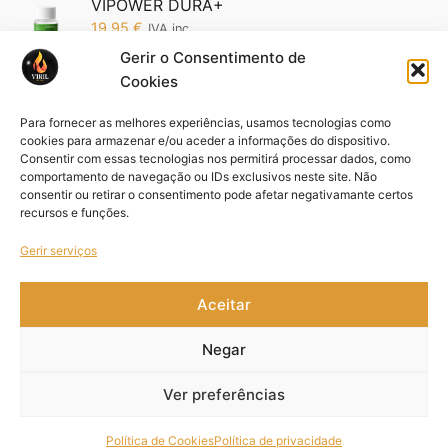
VIPOWER DURA+
19,95
€
IVA inc.
Gerir o Consentimento de
Cookies
Vipower 5200 Edição Ouro: O Poder da
Sofisticação em Suas Mãos (Cópia)
Para fornecer as melhores experiências, usamos tecnologias como
19,95
€
IVA inc.
cookies para armazenar e/ou aceder a informações do dispositivo.
Consentir com essas tecnologias nos permitirá processar dados, como
comportamento de navegação ou IDs exclusivos neste site. Não
Pack VIFORCE 3 unid
consentir ou retirar o consentimento pode afetar negativamante certos
44,85
€
IVA inc.
recursos e funções.
Gerir serviços
Aceitar
Copyright © 2021- 2026 Viril – Design by
MYWEBSITE
.
Negar
Ver preferências
Livro de Reclamações
Política de Cookies
Política de privacidade