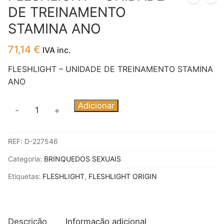
DE TREINAMENTO
STAMINA ANO
71,14
€
IVA inc.
FLESHLIGHT – UNIDADE DE TREINAMENTO STAMINA
ANO
Quantidade
Adicionar
-
+
de
FLESHLIGHT
REF:
D-227546
-
UNIDADE
Categoria:
BRINQUEDOS SEXUAIS
DE
Etiquetas:
FLESHLIGHT
,
FLESHLIGHT ORIGIN
TREINAMENTO
STAMINA
ANO
Descrição
Informação adicional