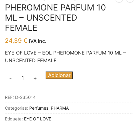
PHEROMONE PARFUM 10
ML – UNSCENTED
FEMALE
24,39
€
IVA inc.
EYE OF LOVE – EOL PHEROMONE PARFUM 10 ML –
UNSCENTED FEMALE
Quantidade
Adicionar
-
+
de
EYE
REF:
D-235014
OF
LOVE
Categorias:
Perfumes
,
PHARMA
-
Etiqueta:
EYE OF LOVE
EOL
PHEROMONE
PARFUM