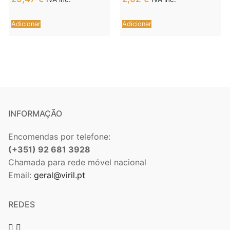
DIAMOND LGBTQ
LUBRIFICANTE
PHEROMONE
BEIJÁVEL À BASE DE
Adicionar
Adicionar
PERFUME ATTRACT
ÁGUA DE MORANGO
HER 10 ML
10 ML
INFORMAÇÃO
Encomendas por telefone:
(+351) 92 681 3928
Chamada para rede móvel nacional
Email:
geral@viril.pt
REDES