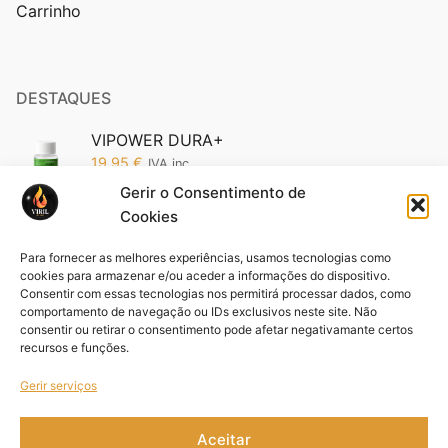
Carrinho
DESTAQUES
VIPOWER DURA+
19,95
€
IVA inc.
Gerir o Consentimento de
Cookies
Vipower 5200 Edição Ouro: O Poder da
Sofisticação em Suas Mãos (Cópia)
Para fornecer as melhores experiências, usamos tecnologias como
19,95
€
IVA inc.
cookies para armazenar e/ou aceder a informações do dispositivo.
Consentir com essas tecnologias nos permitirá processar dados, como
comportamento de navegação ou IDs exclusivos neste site. Não
Pack VIFORCE 3 unid
consentir ou retirar o consentimento pode afetar negativamante certos
44,85
€
IVA inc.
recursos e funções.
Gerir serviços
Aceitar