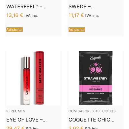
WATERFEEL™ –
SWEDE –
LUBRIFICANTE DE
LUBRIFICANTE
13,16
€
11,17
€
IVA inc.
IVA inc.
CANÁBIS 150 ML
ORIGINAL MULHER
SENSÍVEL 60 ML
Adicionar
Adicionar
PERFUMES
COM SABORES DELICIOSOS
EYE OF LOVE –
COQUETTE CHIC
MATCHMAKER RED
DESIRE™ –
29,47
€
2,02
€
IVA inc.
IVA inc.