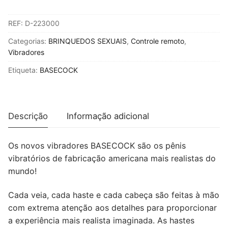
BASECOCK
REF:
D-223000
-
VIBRADOR
Categorias:
BRINQUEDOS SEXUAIS
,
Controle remoto
,
REALISTA
Vibradores
CONTROLE
Etiqueta:
BASECOCK
REMOTO
NATURAL
COM
TESTÍCULOS
Descrição
Informação adicional
19,5CM
Os novos vibradores BASECOCK são os pênis
vibratórios de fabricação americana mais realistas do
mundo!
Cada veia, cada haste e cada cabeça são feitas à mão
com extrema atenção aos detalhes para proporcionar
a experiência mais realista imaginada. As hastes