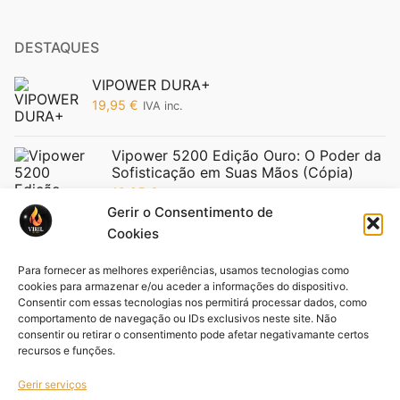
DESTAQUES
VIPOWER DURA+
19,95
€
IVA inc.
Vipower 5200 Edição Ouro: O Poder da
Sofisticação em Suas Mãos (Cópia)
19,95
€
IVA inc.
Gerir o Consentimento de
Cookies
Para fornecer as melhores experiências, usamos tecnologias como
cookies para armazenar e/ou aceder a informações do dispositivo.
Consentir com essas tecnologias nos permitirá processar dados, como
comportamento de navegação ou IDs exclusivos neste site. Não
Pack VIFORCE 3 unid
consentir ou retirar o consentimento pode afetar negativamante certos
44,85
€
recursos e funções.
IVA inc.
Gerir serviços