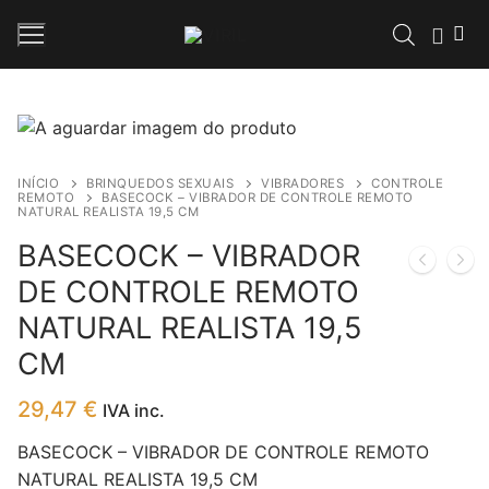
Saltar
para
conteúdo
Inicio
INÍCIO
BRINQUEDOS SEXUAIS
VIBRADORES
CONTROLE
REMOTO
BASECOCK – VIBRADOR DE CONTROLE REMOTO
Loja
NATURAL REALISTA 19,5 CM
BASECOCK – VIBRADOR
Contos Eróticos
DE CONTROLE REMOTO
Sobre Nós
NATURAL REALISTA 19,5
Contactos
CM
29,47
€
IVA inc.
BASECOCK – VIBRADOR DE CONTROLE REMOTO
NATURAL REALISTA 19,5 CM