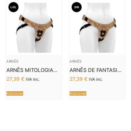
ARNÊS
ARNÊS
ARNÊS MITOLOGIA
ARNÊS DE FANTASIA
FANTASY – BRONZE
DE MITOLOGIA –
27,39
€
27,39
€
IVA inc.
IVA inc.
L/XL
BRONZE S/M
Adicionar
Adicionar