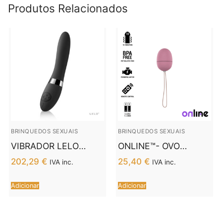
Produtos Relacionados
BRINQUEDOS SEXUAIS
BRINQUEDOS SEXUAIS
VIBRADOR LELO
ONLINE™- OVO
ELISE 2 PRETO
VIBRANTE COM
202,29
€
25,40
€
IVA inc.
IVA inc.
CONTROLE REMOTO
S ROSA
Adicionar
Adicionar