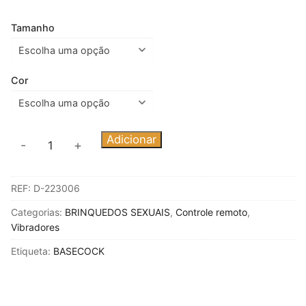
Tamanho
Cor
Quantidade
Adicionar
-
+
de
BASECOCK
REF:
D-223006
-
VIBRADOR
Categorias:
BRINQUEDOS SEXUAIS
,
Controle remoto
,
DE
Vibradores
CONTROLE
Etiqueta:
BASECOCK
REMOTO
NATURAL
REALISTA